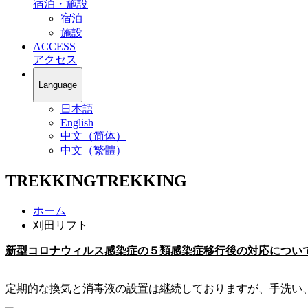
宿泊・施設
宿泊
施設
ACCESS
アクセス
Language
日本語
English
中文（简体）
中文（繁體）
TREKKING
TREKKING
ホーム
刈田リフト
新型コロナウィルス感染症の５類感染症移行後の対応につい
定期的な換気と消毒液の設置は継続しておりますが、手洗い