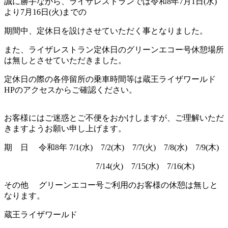
誠に勝手ながら、ライザレストランでは令和
8
年
7
月
1
日
(
水
)
より
7
月
16
日
(
火
)
までの
期間中、定休日を設けさせていただく事となりました。
また、ライザレストラン定休日のグリーンエコー号休憩場所
は無しとさせていただきました。
定休日の際の各停留所の乗車時間等は蔵王ライザワールド
HP
のアクセスからご確認ください。
お客様にはご迷惑とご不便をおかけしますが、ご理解いただ
きますようお願い申し上げます。
期 日 令和
8
年
7/1(水
)
7/2(
木
)
7/7(
火
)
7/8(
水
)
7/9(
木
)
7/14(
火
)
7/15(
水
)
7/16(
木
)
その他 グリーンエコー号ご利用のお客様の休憩は無しと
なります。
蔵王ライザワールド